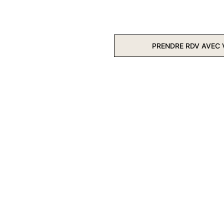
L'AGENCE
SERVICES
AGENCE VROSKA
PRENDRE RDV AVEC 
RÉALISATIONS
CONTACT