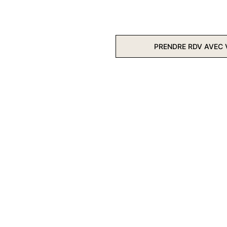
L'AGENCE
SERVICES
AGENCE VROSKA
PRENDRE RDV AVEC 
RÉALISATIONS
CONTACT
L'AGENCE WEB QUI 
DIGITALISE LES 
ENTREPRENEURS DE LA 
MARNE