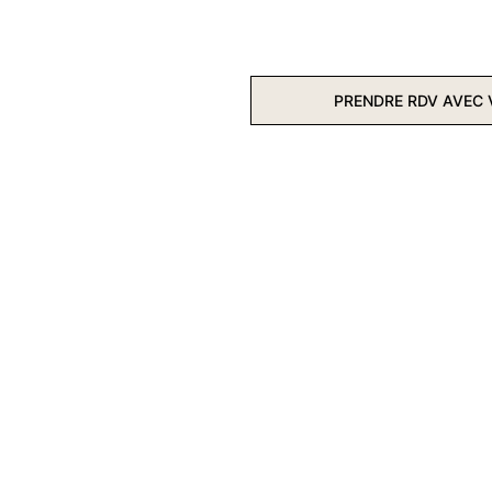
L'AGENCE
SERVICES
AGENCE VROSKA
PRENDRE RDV AVEC 
RÉALISATIONS
CONTACT
ON CONÇOIT 
VOTRE SITE 